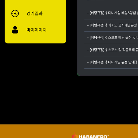
경기결과
- [베팅규정] 《 미니게임 베팅&당첨 
- [베팅규정] 《 카지노 금지게임규정 
마이페이지
- [베팅규정] 《 스포츠 베팅 규정 및
- [배팅규정] 《 스포츠 및 적중특례 
- [배팅규정] 《 미니게임 규정 안내 》