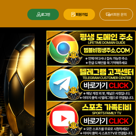
로그인
회원가입
비회원 문의